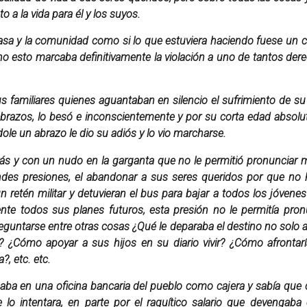
to a la vida para él y los suyos.
asa y la comunidad como si lo que estuviera haciendo fuese un c
no esto marcaba definitivamente la violación a uno de tantos de
s familiares quienes aguantaban en silencio el sufrimiento de su 
brazos, lo besó e inconscientemente y por su corta edad absolutam
ole un abrazo le dio su adiós y lo vio marcharse.
trás y con un nudo en la garganta que no le permitió pronunciar
ndes presiones, el abandonar a sus seres queridos por que no ha
 retén militar y detuvieran el bus para bajar a todos los jóvene
ente todos sus planes futuros, esta presión no le permitía pro
reguntarse entre otras cosas ¿Qué le deparaba el destino no solo a
 ¿Cómo apoyar a sus hijos en su diario vivir? ¿Cómo afrontar
a?, etc. etc.
aba en una oficina bancaria del pueblo como cajera y sabía que c
 intentara, en parte por el raquítico salario que devengaba e