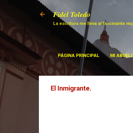
Fidel Toledo
La escritura me lleva al fascinante mu
PÁGINA PRINCIPAL
MI ABUELO
El Inmigrante.