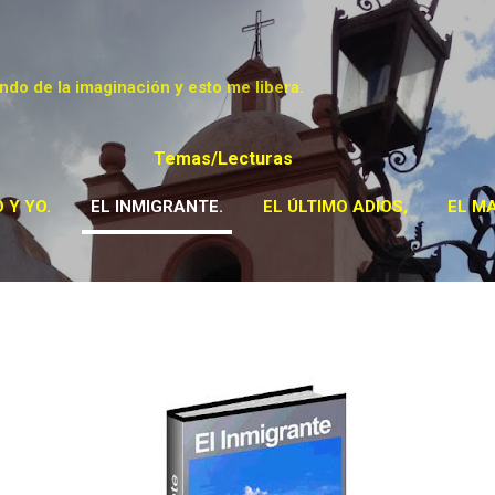
Ir al contenido principal
ndo de la imaginación y esto me libera.
Temas/Lecturas
 Y YO.
EL INMIGRANTE.
EL ÚLTIMO ADIOS,
EL M