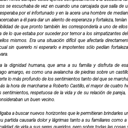
ios se escuchaba de vez en cuando una carcajada que salía de un
je esperaba por el infortunado y en la acera una hombre de medi
ercaban a él para dar un aliento de esperanza y fortaleza, tenía
ibilidad de que pronto también les correspondería a uno de ellos
 de lo que estaba por suceder por temor a los simpatizantes del 
llos mismos. Era una situación difícil que afectaría directamen
al sin quererlo ni esperarlo e impotentes sólo pedían fortale
vara.
a la dignidad humana, que ama a su familia y disfruta de esa
ago amargo, es como una avalancha de piedras sobre un castillo 
uerte lo más profundo de los sentimientos tanto del que se marc
la hora de marcharse a Roberto Castillo, el mayor de cuatro he
entimientos, respetuosa de la vida y de su relación de pareja,
consideraban un buen vecino.
ligaba a buscar nuevos horizontes que le permitieran brindarles un
u partida causaría dolor y lágrimas tanto a su familiares como a
calidad de vida a sus seres queridos, pero sobre todas las cosas