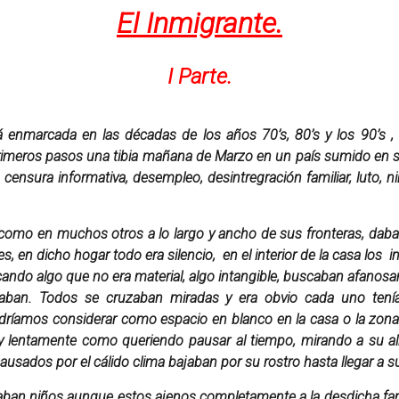
El Inmigrante.
I Parte.
á enmarcada en las décadas de los años 70’s, 80’s y los 90’s ,
rimeros pasos una tibia mañana de Marzo en un país sumido en su 
, censura informativa, desempleo, desintregración familiar, luto, 
 como en muchos otros a lo largo y ancho de sus fronteras, dab
en dicho hogar todo era silencio, en el interior de la casa los i
ndo algo que no era material, algo intangible, buscaban afanosa
aban. Todos se cruzaban miradas y era obvio cada uno tenía 
odríamos considerar como espacio en blanco en la casa o la zona
y lentamente como queriendo pausar al tiempo, mirando a su alre
usados por el cálido clima bajaban por su rostro hasta llegar a su
raban niños aunque estos ajenos completamente a la desdicha fami