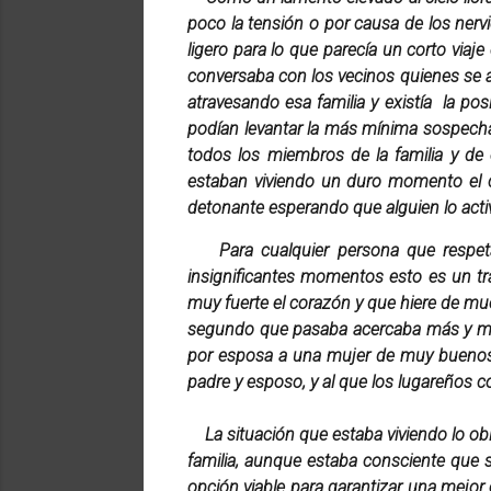
poco la tensión o por causa de los nerv
ligero para lo que parecía un corto via
conversaba con los vecinos quienes se ac
atravesando esa familia y existía la pos
podían levantar la más mínima sospecha
todos los miembros de la familia y de e
estaban viviendo un duro momento el cu
detonante esperando que alguien lo acti
Para cualquier persona que respet
insignificantes momentos esto es un tr
muy fuerte el corazón y que hiere de m
segundo que pasaba acercaba más y más 
por esposa a una mujer de muy buenos s
padre y esposo, y al que los lugareños 
La situación que estaba viviendo lo ob
familia, aunque estaba consciente que s
opción viable para garantizar una mejor 